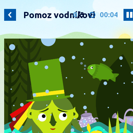
Pomoz vodníkovi
0
/
3
00:04