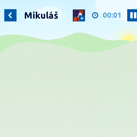
Mikuláš
00:02