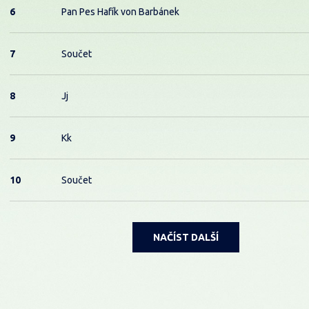
6
Pan Pes Hafík von Barbánek
7
Součet
8
Jj
9
Kk
10
Součet
NAČÍST DALŠÍ